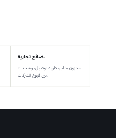
بضائع تجارية
مخزون متاجر، طرود توصيل، وشحنات
بين فروع الشركات.