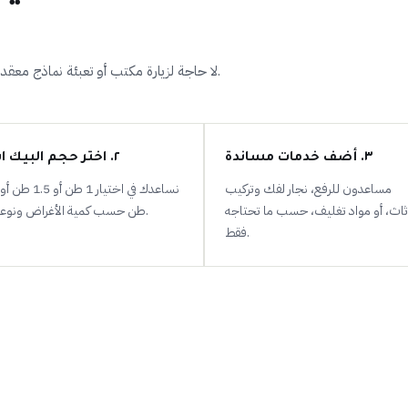
لا حاجة لزيارة مكتب أو تعبئة نماذج معقدة، كل شيء يتم عبر مكالمة أو رسالة واتساب واحدة.
٣. أضف خدمات مساندة
٢. اختر حجم البيك اب
مساعدون للرفع، نجار لفك وتركيب
أثاث، أو مواد تغليف، حسب ما تحتاجه
طن حسب كمية الأغراض ونوعها.
فقط.