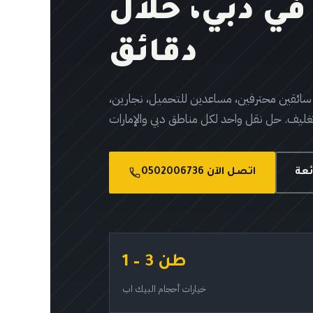
في دبي، خلال
دقائق
 1 طن، 1.5 طن، و3 طن مع سائقين محترفين، مساعدين للتحميل، نجارين،
ئعة
اتصل الآن 0502006736
1 – 3 طن
خيارات أحجام البيك اب