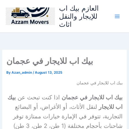
Skip
العازم بيك اب
to
للإيجار والنقل
content
اثاث
بيك اب للايجار في عجمان
By
Azan_admin
/
August 13, 2025
بيك اب للايجار في عجمان
بيك اب للايجار في عجمان
اذا كنت تبحث عن
بيك
اب للايجار
لنقل الأثاث، أو الأغراض، أو البضائع
التجارية، تتوفر في الإمارة خيارات ممتازة توفر
شاحنات بأحجام مختلفة (1 طن، 2 طن، 3 طن)