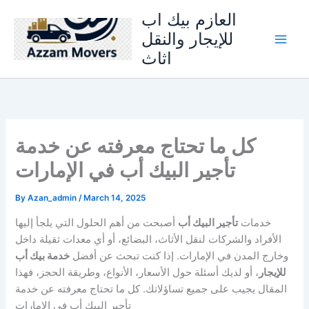
Skip
العازم بيك اب
to
للإيجار والنقل
content
اثاث
كل ما تحتاج معرفته عن خدمة
تأجير البيك أب في الإمارات
By
Azan_admin
/
March 14, 2025
خدمات
تأجير البيك أب
أصبحت من أهم الحلول التي يلجأ إليها
الأفراد والشركات لنقل الأثاث، البضائع، أو أي معدات ثقيلة داخل
وخارج المدن في الإمارات. إذا كنت تبحث عن أفضل
خدمة بيك أب
للإيجار
، أو لديك أسئلة حول الأسعار، الأنواع، وطريقة الحجز، فهذا
المقال يجيب على جميع تساؤلاتك. كل ما تحتاج معرفته عن خدمة
تأجير البيك أب في الإمارات