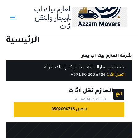
Ski
العازم بيك اب
t
للإيجار والنقل
conten
اثاث
الرئيسية
شركة العازم بيك اب يجار
خدمة على مدار الساعة — نغطي كل إمارات الدولة
اتصل الآن:
6736 200 50 971+
العازم نقل اثاث
الع
AL AZEM MOVERS
اتصل 0502006736