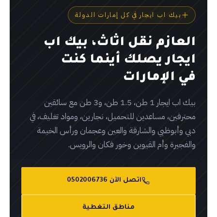
بيك اب ايجار في كل إمارات الدولة
العازم نقل اثاث، بيك اب
ايجار يصلك أينما كنت
في الإمارات
بيك اب ايجار 1 طن، 1.5 طن، و3 طن مع سائقين
محترفين، مساعدين للتحميل، نجارين، ومواد تغليف، في
دبي وأبوظبي والشارقة والعين وعجمان ورأس الخيمة
والفجيرة وأم القيوين وخور فكان والرويس.
اتصل الآن 0502006736
مناطق التغطية