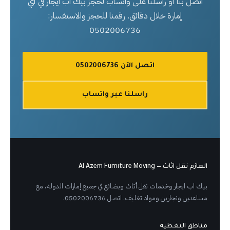
اتصل بنا أو راسلنا على واتساب لحجز بيك اب ايجار في أي
إمارة خلال دقائق. رقمنا للحجز والاستفسار:
0502006736
اتصل الآن 0502006736
راسلنا عبر واتساب
العازم نقل اثاث — Al Azem Furniture Moving
بيك اب ايجار وخدمات نقل أثاث وبضائع في جميع إمارات الدولة، مع
مساعدين ونجارين ومواد تغليف. اتصل 0502006736.
مناطق التغطية