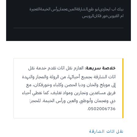
بيك اب ايجار
دبي
ابو ظبي
الشارقة
العين
عجمان
رأس الخيمة
الفجيرة
ام القيوين
خور فكان
الرويس
العازم نقل اثاث تقدم خدمة نقل
خلاصة سريعة:
اثاث الشارقة بجميع أحيائها، من الرولة والمجاز والنهدة
إلى مويلح والخان ودبا الحصن وكلباء وخورفكان، مع
فريق مساعدين ونجارين ومواد تغليف. كما نغطي أحياء
دبي وعجمان وأبوظبي والعين ورأس الخيمة. للحجز:
0502006736.
نقل اثاث الشارقة