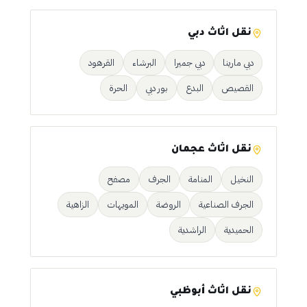
نقل اثاث دبي
دبي مارينا
دبي جميرا
البرشاء
القرهود
القصيص
البدع
بور دبي
الحرة
نقل اثاث عجمان
النخيل
المنامة
الجرف
مصفح
الجرف الصناعية
الروضة
المويهات
الزاهية
الحميدية
الراشدية
نقل اثاث أبوظبي