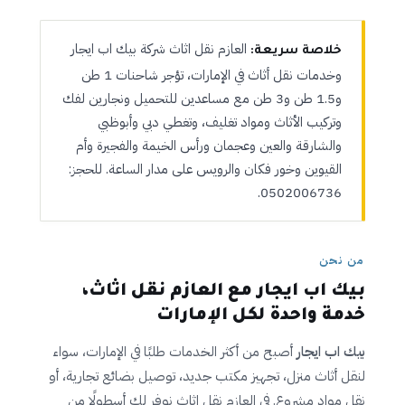
العازم نقل اثاث شركة بيك اب ايجار
خلاصة سريعة:
وخدمات نقل أثاث في الإمارات، تؤجر شاحنات 1 طن
و1.5 طن و3 طن مع مساعدين للتحميل ونجارين لفك
وتركيب الأثاث ومواد تغليف، وتغطي دبي وأبوظبي
والشارقة والعين وعجمان ورأس الخيمة والفجيرة وأم
القيوين وخور فكان والرويس على مدار الساعة. للحجز:
0502006736.
من نحن
بيك اب ايجار مع العازم نقل اثاث،
خدمة واحدة لكل الإمارات
بيك اب ايجار
أصبح من أكثر الخدمات طلبًا في الإمارات، سواء
لنقل أثاث منزل، تجهيز مكتب جديد، توصيل بضائع تجارية، أو
نقل مواد مشروع. في العازم نقل اثاث نوفر لك أسطولًا من