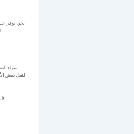
نحن نوفر خدما
القرى والمزارع، والمناطق التجارية. أيًا كان موقعك، نصل إليك بسرعة وبجودة عالية.
سواء كن
لنقل بعض ال
اتصل بنا اليوم واحصل على أفضل عروض الأسعار وخدمة راقية لا مثيل لها في الفجيرة!