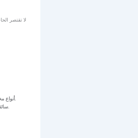
لا تقتصر الحا
متوفرة بيك أب 1 طن، 3 طن، و5 طن لتناسب جميع الأحجام.
أنواع مخ
ويملكون رخصًا معتمدة.
سائق