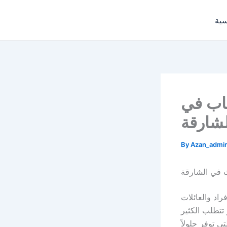
Skip
to
سية
content
باب في
لشارقة
By
Azan_admi
ث في الشارقة
راد والعائلات
تتطلب الكثير
 توفر حلولاً