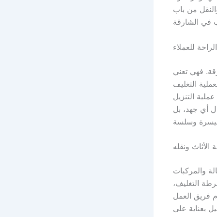
النقل من باب
 في الشارقة
لراحة للعملاء
قة. فهي تعني
عملية التغليف
عملية التنزيل
ل أي جهد، بل
 الأثاث ونقله
مالة والمركبات
شرطة التغليف،
وم فريق العمل
يل بعناية على