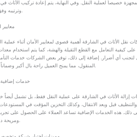
جهزة خصيصاً لعملية النقل. وفي النهاية، يتم إعادة تركيب الأثاث في 
وترتيبه وفق رغبة العميل.
معايير ا
ت نقل الأثاث في الشارقة أهمية قصوى لمعايير الأمان أثناء عملية ال
على كيفية التعامل مع القطع الثقيلة والهشة، كما يتم استخدام معدا
 لتجنب أي أضرار. إضافة إلى ذلك، توفر بعض الشركات خدمات التأمي
المنقول، مما يمنح العميل راحة بال أكبر وضماناً على ممتلكاته.
خدمات إضافية 
ت إزالة الأثاث في الشارقة على عملية النقل فقط، بل تشمل أيضاً خ
والتنظيف قبل وبعد الانتقال، وكذلك التخزين المؤقت في المستودعات
لى ذلك. هذه الخدمات الإضافية تساعد العملاء على الحصول على تجربة 
ومريحة دون أي متاعب.
مميزات اختيار شركة متخصصة