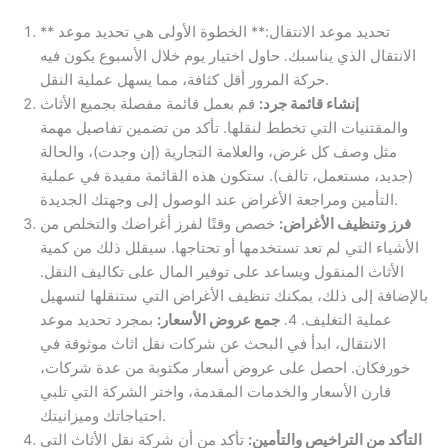
** تحديد موعد الانتقال:** الخطوة الأولى هي تحديد موعد
الانتقال الذي يناسبك. حاول اختيار يوم خلال الأسبوع يكون فيه
حركة المرور أقل كثافة، مما يسهل عملية النقل.
إنشاء قائمة جرد:
قم بعمل قائمة مفصلة بجميع الأثاث
والمقتنيات التي تخطط لنقلها. تأكد من تضمين تفاصيل مهمة
مثل وصف كل غرض، والعلامة التجارية (إن وجدت)، والحالة
(جديد، مستعمل، تالف). ستكون هذه القائمة مفيدة في عملية
التأمين ومراجعة الأغراض عند الوصول إلى وجهتك الجديدة.
فرز وتنظيف الأغراض:
خصص وقتًا لفرز أغراضك والتخلص من
الأشياء التي لم تعد تستخدمها أو تحتاجها. سيقلل ذلك من كمية
الأثاث المنقول ويساعد على توفير المال على تكاليف النقل.
بالإضافة إلى ذلك، يمكنك تنظيف الأغراض التي ستنقلها لتسهيل
عملية التغليف. 4.
جمع عروض الأسعار:
بمجرد تحديد موعد
الانتقال، ابدأ في البحث عن شركات نقل اثاث موثوقة في
خورفكان. احصل على عروض أسعار مكتوبة من عدة شركات،
قارن الأسعار والخدمات المقدمة، واختر الشركة التي تلبي
احتياجاتك وميزانيتك.
التأكد من التراخيص والتأمين:
تأكد من أن شركة نقل الأثاث التي