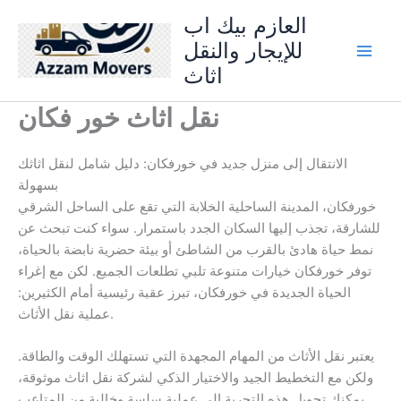
Skip
العازم بيك اب
to
للإيجار والنقل
content
اثاث
نقل اثاث خور فكان
الانتقال إلى منزل جديد في خورفكان: دليل شامل لنقل اثاثك
بسهولة
خورفكان، المدينة الساحلية الخلابة التي تقع على الساحل الشرقي
للشارقة، تجذب إليها السكان الجدد باستمرار. سواء كنت تبحث عن
نمط حياة هادئ بالقرب من الشاطئ أو بيئة حضرية نابضة بالحياة،
توفر خورفكان خيارات متنوعة تلبي تطلعات الجميع. لكن مع إغراء
الحياة الجديدة في خورفكان، تبرز عقبة رئيسية أمام الكثيرين:
عملية نقل الأثاث.
يعتبر نقل الأثاث من المهام المجهدة التي تستهلك الوقت والطاقة.
ولكن مع التخطيط الجيد والاختيار الذكي لشركة نقل اثاث موثوقة،
يمكنك تحويل هذه التجربة إلى عملية سلسة وخالية من المتاعب.