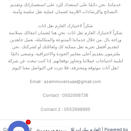
خدماتنا. نحن دائمًا على استعداد للرد على استفساراتك وتقديم
النصائح والإرشادات اللازمة لضمان عملية نقل سلسة وآمنة.
شكراً لاختيارك العازم نقل اثاث
شكراً لاختيارك العازم نقل اثاث. نحن هنا لضمان انتقالك بسلاسة
وراحة بال. من خلال خدماتنا المتنوعة والمتكاملة، نعمل جاهدين
لتقديم أفضل تجربة نقل ممكنة لك ولعائلتك أو لشركتك. نحن
ملتزمون بتقديم أعلى معايير الجودة والاحترافية، ونسعى دائمًا
لتلبية احتياجات عملائنا وتجاوز توقعاتهم. إذا كنت تبحث عن شركة
نقل أثاث موثوقة ومحترفة، فلا تتردد في التواصل معنا اليوم!
Email : azammoversuae@gmail.com
Contact : 0502006736
Contact 2 : 0552698995
1
Copyright © 2026 العازم بيك اب للإيجار والنقل اثاث | Powered by